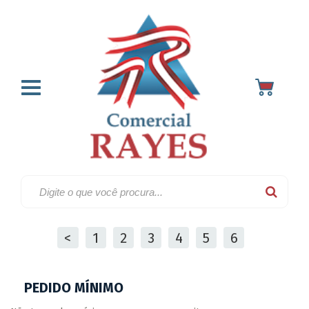
Artesanato & enfeites
Home
136
Filtrar
<
1
2
3
4
5
6
PEDIDO MÍNIMO