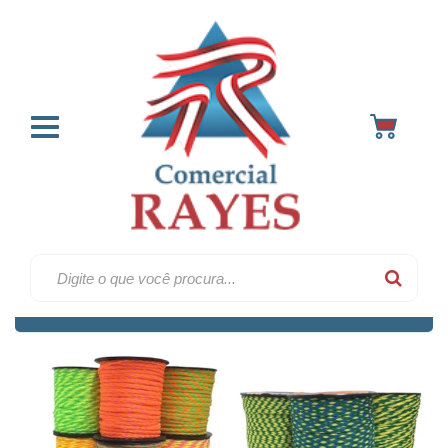
Poliester & polipropileno
Home
Cordões
2
Ordenar por:
Filtrar