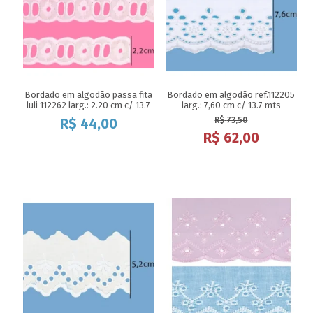
Bordado em algodão passa fita
Bordado em algodão ref.112205
luli 112262 larg.: 2.20 cm c/ 13.7
larg.: 7,60 cm c/ 13.7 mts
mts
R$
44,00
R$
73,50
R$
62,00