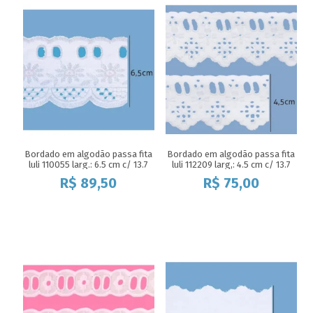
Bordado em algodão passa fita
Bordado em algodão passa fita
luli 110055 larg.: 6.5 cm c/ 13.7
luli 112209 larg,: 4.5 cm c/ 13.7
mts
mts
R$
89,50
R$
75,00