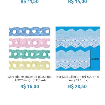
R$
11,50
R$
14,00
Bordado em poliester passa fita
Bordado luli misto ref. 5008 - 5
luli 2120 larg.: c/ 13,7 mts
cm c/ 13.7 mts
R$
16,00
R$
28,50