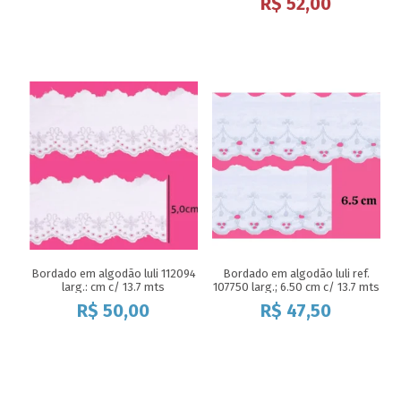
R$
52,00
Bordado em algodão luli 112094
Bordado em algodão luli ref.
larg.: cm c/ 13.7 mts
107750 larg.; 6.50 cm c/ 13.7 mts
R$
50,00
R$
47,50