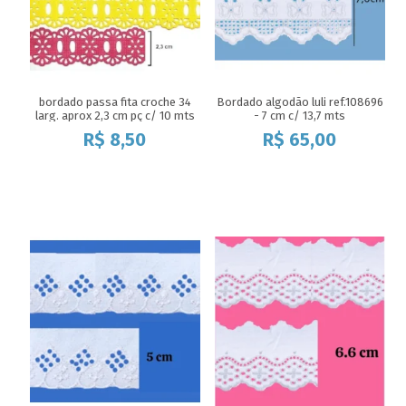
bordado passa fita croche 34
Bordado algodão luli ref.108696
larg. aprox 2,3 cm pç c/ 10 mts
- 7 cm c/ 13,7 mts
R$
8,50
R$
65,00