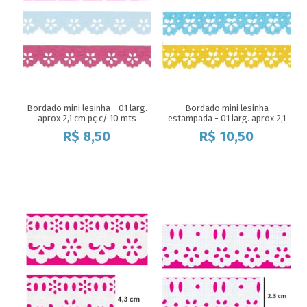
Bordado mini lesinha - 01 larg.
Bordado mini lesinha
aprox 2,1 cm pç c/ 10 mts
estampada - 01 larg. aprox 2,1
cm pç c/ 10 mts
R$
8,50
R$
10,50