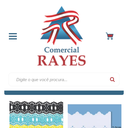
Bordados inglês
Home
40
Ordenar por:
Filtrar