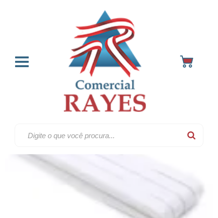
Elastico chato
Home
Elásticos