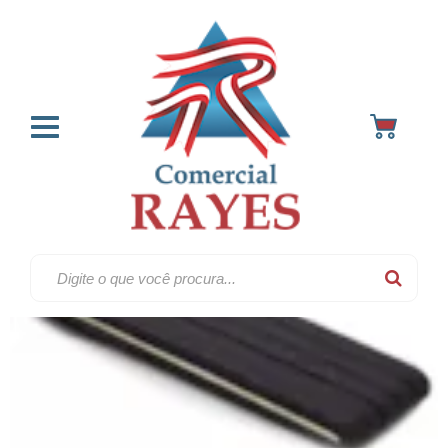
Elastico chato
Home
Elásticos