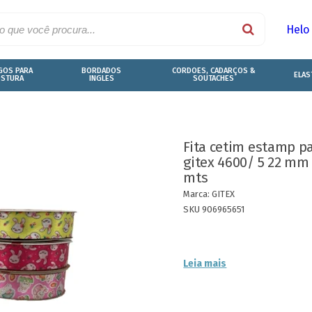
Helo
GOS PARA
BORDADOS
CORDOES, CADARÇOS &
ELAS
OSTURA
INGLES
SOUTACHES
Fita cetim estamp p
gitex 4600/ 5 22 mm 
mts
Marca:
GITEX
SKU 906965651
Leia mais