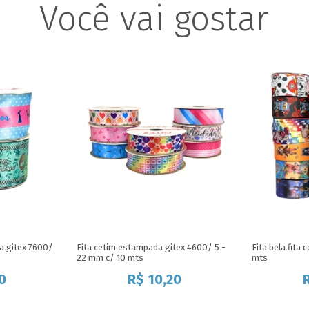
a gitex 7600/
Fita cetim estampada gitex 4600/ 5 -
Fita bela fita
22 mm c/ 10 mts
mts
0
R$
10,20