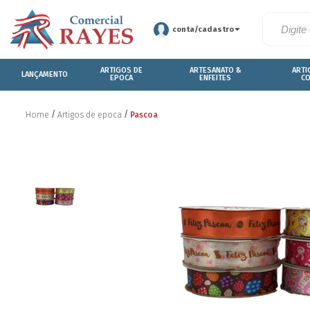
conta/cadastro
ARTIGOS DE
ARTESANATO &
ARTI
LANÇAMENTO
EPOCA
ENFEITES
C
Pascoa
Home
Artigos de epoca