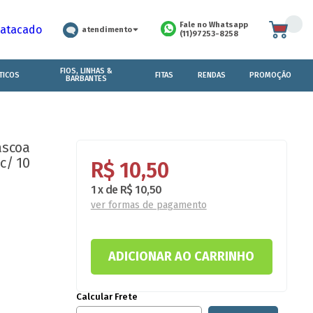
Fale no Whatsapp
 atacado
atendimento
(11)97253-8258
FIOS, LINHAS &
TICOS
FITAS
RENDAS
PROMOÇÃO
BARBANTES
ascoa
c/ 10
R$ 10,50
1
x
de
R$ 10,50
ver formas de pagamento
Calcular Frete