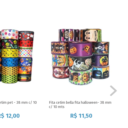
 cetim pet - 38 mm c/ 10
Fita cetim bella fita halloween- 38 mm
Fit
c/ 10 mts
- 2
R$
12,00
R$
11,50