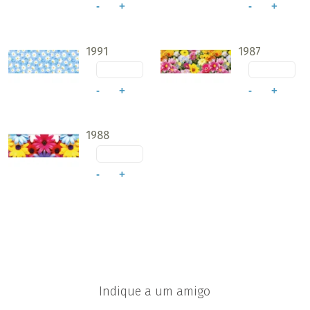
-
+
-
+
1991
1987
-
+
-
+
1988
-
+
Indique a um amigo