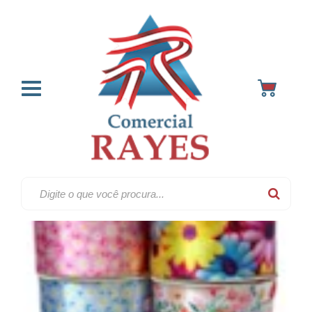
Decoradas em cetim
Home
Fitas
Decoradas(estampadas)