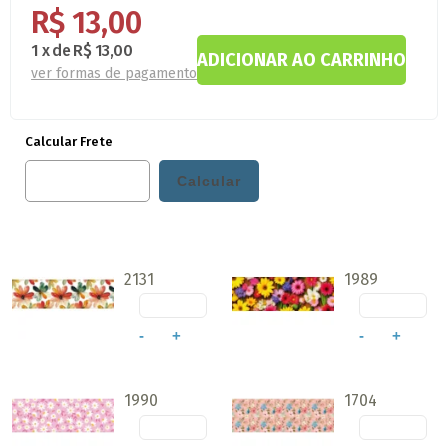
R$ 13,00
1
x
de
R$ 13,00
ver formas de pagamento
Calcular Frete
2131
1989
-
+
-
+
1990
1704