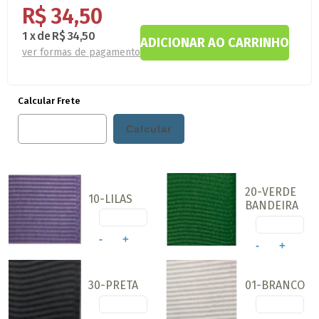
R$ 34,50
1
x
de
R$ 34,50
ver formas de pagamento
Calcular Frete
20-VERDE
10-LILAS
BANDEIRA
-
+
-
+
30-PRETA
01-BRANCO