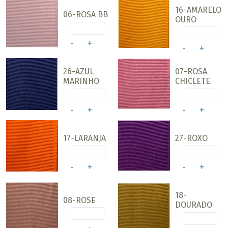
16-AMARELO
06-ROSA BB
OURO
-
+
-
+
26-AZUL
07-ROSA
MARINHO
CHICLETE
-
+
-
+
17-LARANJA
27-ROXO
-
+
-
+
18-
08-ROSE
DOURADO