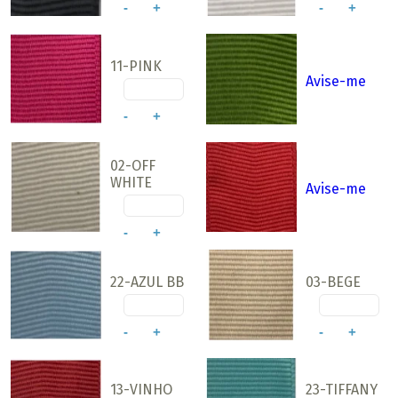
-
+
-
+
11-PINK
Avise-me
-
+
02-OFF
WHITE
Avise-me
-
+
22-AZUL BB
03-BEGE
-
+
-
+
13-VINHO
23-TIFFANY