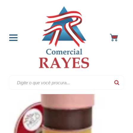
Fitas em gorgurão
Home
Fitas