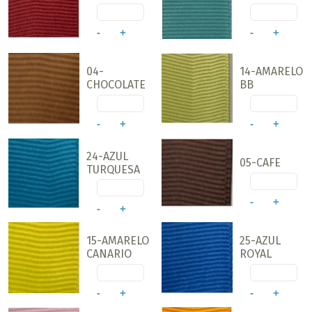
-
+
-
+
04-
14-AMARELO
CHOCOLATE
BB
-
+
-
+
24-AZUL
05-CAFE
TURQUESA
-
+
-
+
15-AMARELO
25-AZUL
CANARIO
ROYAL
-
+
-
+