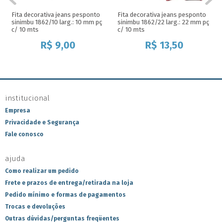
Fita decorativa jeans pesponto
Fita decorativa jeans pesponto
sinimbu 1862/10 larg.: 10 mm pç
sinimbu 1862/22 larg.: 22 mm pç
c/ 10 mts
c/ 10 mts
R$
9,00
R$
13,50
institucional
Empresa
Privacidade e Segurança
Fale conosco
ajuda
Como realizar um pedido
Frete e prazos de entrega/retirada na loja
Pedido mínimo e formas de pagamentos
Trocas e devoluções
Outras dúvidas/perguntas freqüentes