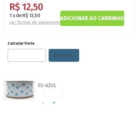
R$ 12,50
1
x
de
R$ 12,50
ver formas de pagamento
Calcular Frete
03-AZUL
-
+