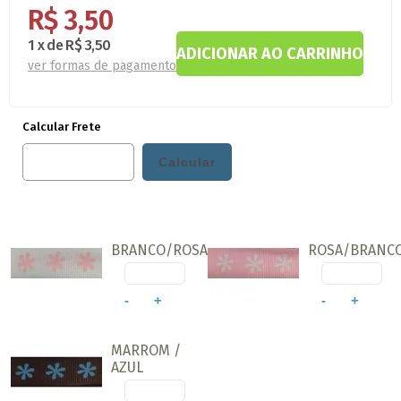
R$ 3,50
1
x
de
R$ 3,50
ver formas de pagamento
Calcular Frete
BRANCO/ROSA
ROSA/BRANC
-
+
-
+
MARROM /
AZUL