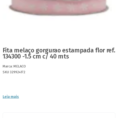
Fita melaço gorgurao estampada flor ref.
134300 -1.5 cm c/ 40 mts
Marca:
MELACO
SKU 329924172
Leia mais