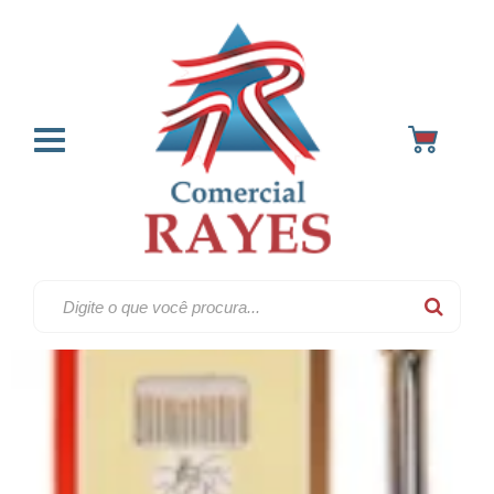
Agulhas & alfinetes
Home
Artigos para costura