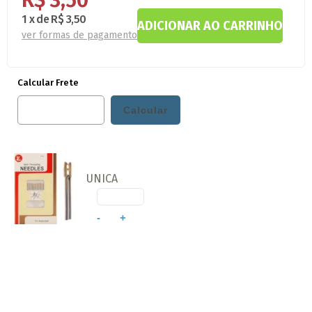
R$ 3,50
1
x
de
R$ 3,50
ver formas de pagamento
Calcular Frete
UNICA
-
+