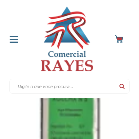
Agulhas & alfinetes
Home
Artigos para costura