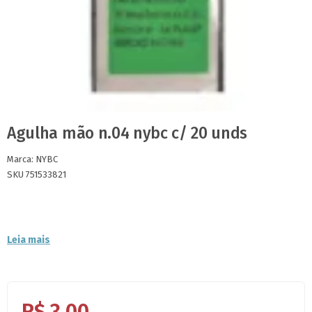
Agulha mão n.04 nybc c/ 20 unds
Marca:
NYBC
SKU 751533821
Leia mais