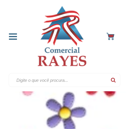
Aplicacoes & enfeites
Home
Artesanato & enfeites