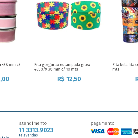
da -38 mm c/
Fita gorgurão estampada gitex
Fita bela fita
4650/9 38 mm c/ 10 mts
mts
,00
R$
12,50
atendimento
pagamento
11 3313.9023
televendas