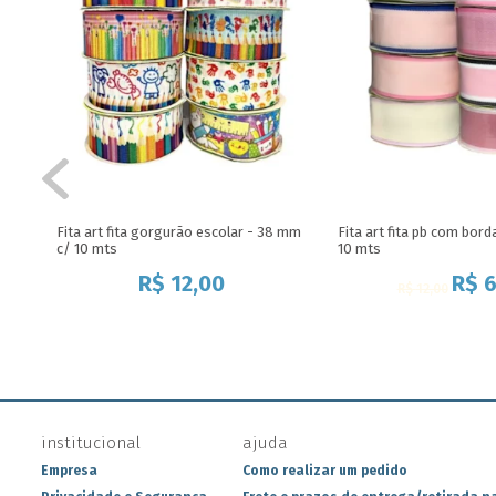
Fita art fita gorgurão escolar - 38 mm
Fita art fita pb com bor
c/ 10 mts
10 mts
R$
12,00
R$
6
R$
12,00
institucional
ajuda
Empresa
Como realizar um pedido