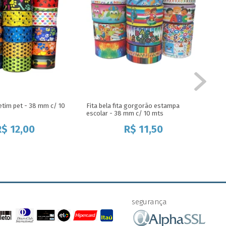
 cetim pet - 38 mm c/ 10
Fita bela fita gorgorão estampa
Fit
escolar - 38 mm c/ 10 mts
c/ 
R$
12,00
R$
11,50
segurança