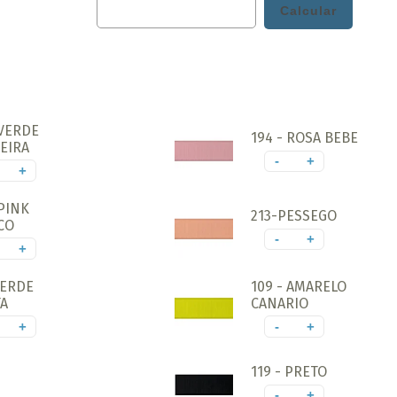
 VERDE
194 - ROSA BEBE
EIRA
-
+
+
 PINK
213-PESSEGO
CO
-
+
+
VERDE
109 - AMARELO
A
CANARIO
+
-
+
119 - PRETO
-
+