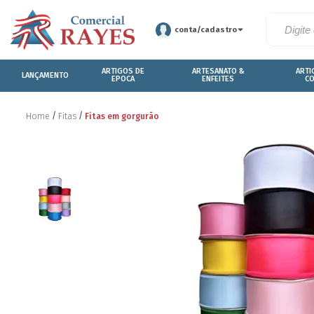
conta/cadastro
ARTIGOS DE
ARTESANATO &
ARTI
LANÇAMENTO
EPOCA
ENFEITES
C
Fitas em gorgurão
Home
Fitas