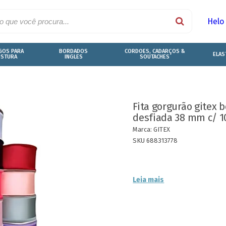
Helo
GOS PARA
BORDADOS
CORDOES, CADARÇOS &
ELAS
OSTURA
INGLES
SOUTACHES
Fita gorgurão gitex 
desfiada 38 mm c/ 1
Marca:
GITEX
SKU 688313778
Leia mais