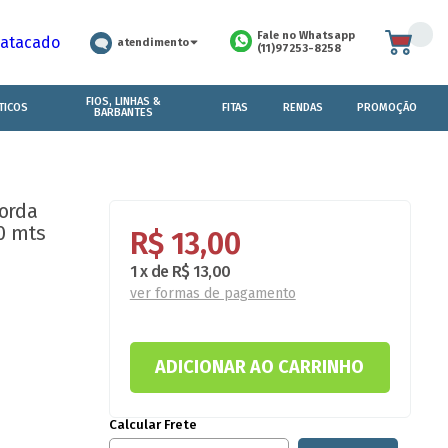
Fale no Whatsapp
 atacado
atendimento
(11)97253-8258
FIOS, LINHAS &
TICOS
FITAS
RENDAS
PROMOÇÃO
BARBANTES
borda
0 mts
R$ 13,00
1
x
de
R$ 13,00
ver formas de pagamento
Calcular Frete