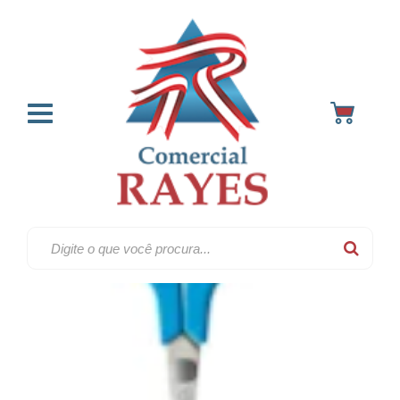
Cutelaria & guizo
Home
Artesanato & enfeites